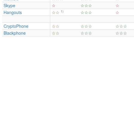
Skype
☆
☆☆☆
☆
1)
Hangouts
☆☆
☆☆☆
☆
CryptoPhone
☆☆
☆☆☆
☆☆☆
Blackphone
☆☆
☆☆☆
☆☆☆