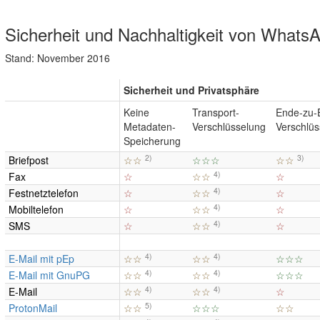
Sicherheit und Nachhaltigkeit von Whats
Stand: November 2016
Sicherheit und Privatsphäre
Keine
Transport-
Ende-zu-
Metadaten-
Verschlüsselung
Verschlüs
Speicherung
2)
3)
Briefpost
☆☆
☆☆☆
☆☆
4)
Fax
☆
☆☆
☆
4)
Festnetztelefon
☆
☆☆
☆
4)
Mobiltelefon
☆
☆☆
☆
4)
SMS
☆
☆☆
☆
4)
4)
E-Mail mit pEp
☆☆
☆☆
☆☆☆
4)
4)
E-Mail mit GnuPG
☆☆
☆☆
☆☆☆
4)
4)
E-Mail
☆☆
☆☆
☆
5)
ProtonMail
☆☆
☆☆☆
☆☆