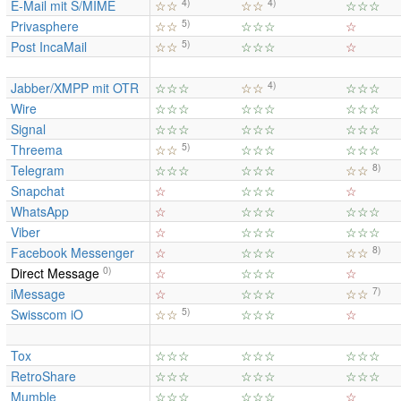
4)
4)
E-Mail mit S/MIME
☆☆
☆☆
☆☆☆
5)
Privasphere
☆☆
☆☆☆
☆
5)
Post IncaMail
☆☆
☆☆☆
☆
4)
Jabber/XMPP mit OTR
☆☆☆
☆☆
☆☆☆
Wire
☆☆☆
☆☆☆
☆☆☆
Signal
☆☆☆
☆☆☆
☆☆☆
5)
Threema
☆☆
☆☆☆
☆☆☆
8)
Telegram
☆☆☆
☆☆☆
☆☆
Snapchat
☆
☆☆☆
☆
WhatsApp
☆
☆☆☆
☆☆☆
Viber
☆
☆☆☆
☆☆☆
8)
Facebook Messenger
☆
☆☆☆
☆☆
0)
Direct Message
☆
☆☆☆
☆
7)
iMessage
☆
☆☆☆
☆☆
5)
Swisscom iO
☆☆
☆☆☆
☆
Tox
☆☆☆
☆☆☆
☆☆☆
RetroShare
☆☆☆
☆☆☆
☆☆☆
Mumble
☆☆☆
☆☆☆
☆